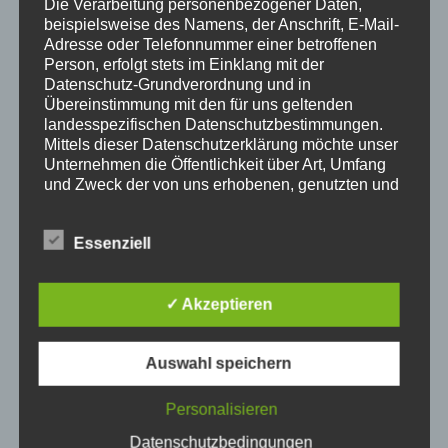
Mit unseren internationalen Partnern ermöglichen wir
Die Verarbeitung personenbezogener Daten,
beispielsweise des Namens, der Anschrift, E-Mail-
Ihnen perfekt betreute Auslandsaufenthalte zur
Adresse oder Telefonnummer einer betroffenen
sprachlichen Weiterbildung.
Person, erfolgt stets im Einklang mit der
Datenschutz-Grundverordnung und in
Sprechen Sie mit uns, wenn Sie die sprachlichen und
Übereinstimmung mit den für uns geltenden
kommunikativen Kompetenzen Ihren Mitarbeiterinnen
landesspezifischen Datenschutzbestimmungen.
Mittels dieser Datenschutzerklärung möchte unser
und Mitarbeiter weiterentwickeln wollen –
wir nehmen
Unternehmen die Öffentlichkeit über Art, Umfang
uns Zeit, hören Ihnen zu und entwickeln zusammen
und Zweck der von uns erhobenen, genutzten und
mit Ihnen zum Unternehmen passende Lösungen
.
verarbeiteten personenbezogenen Daten
informieren. Ferner werden betroffene Personen
Essenziell
mittels dieser Datenschutzerklärung über die ihnen
zustehenden Rechte aufgeklärt.
✓ Akzeptieren
Wir haben als für die Verarbeitung Verantwortlicher
your training. your way.
zahlreiche technische und organisatorische
Maßnahmen umgesetzt, um einen möglichst
Auswahl speichern
lückenlosen Schutz der über diese Internetseite
verarbeiteten personenbezogenen Daten
sicherzustellen. Dennoch können Internetbasierte
Personalisieren
Datenübertragungen grundsätzlich
Datenschutzbedingungen