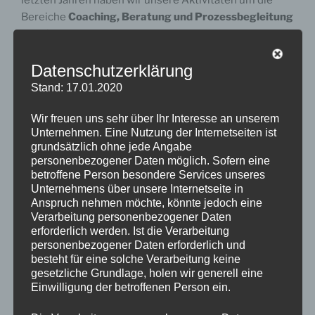
letzten Jahren haben wir unsere Aktivitäten um die
Bereiche
Coaching, Beratung und Prozessbegleitung
erweitert.
Wir entwickeln für Unternehmen, Organisationen und
Datenschutzerklärung
Stiftungen Firmensprachprogramme, individuelle
Stand: 17.01.2020
Trainings sowie interkulturelle Begleitung und bieten
Beratung/Coaching in den Bereichen Effectuation und
Wir freuen uns sehr über Ihr Interesse an unserem
Unternehmen. Eine Nutzung der Internetseiten ist
Prozessbegleitung.
grundsätzlich ohne jede Angabe
personenbezogener Daten möglich. Sofern eine
Unsere Trainerinnen und Trainer, entwickeln und
betroffene Person besondere Services unseres
gestalten gemeinsam mit Ihnen optimale Lösungen
Unternehmens über unsere Internetseite in
zur Weiterbildung Ihrer Mitarbeiterinnen und
Anspruch nehmen möchte, könnte jedoch eine
Verarbeitung personenbezogener Daten
Mitarbeiter.
erforderlich werden. Ist die Verarbeitung
personenbezogener Daten erforderlich und
Unsere Berater entwickelt unter Leitung von Frau
besteht für eine solche Verarbeitung keine
Dorothea Lubahn
individuelle Strategien und
gesetzliche Grundlage, holen wir generell eine
Lösungsansätze für Ihr Unternehmen.
Einwilligung der betroffenen Person ein.