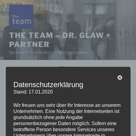
Zum
Inhalt
springen
THE TEAM – DR. GLAW +
PARTNER
Sprachen + Interkulturelle Kommunikation
Menü
Datenschutzerklärung
PROZESSBEGLEITUNG
Stand: 17.01.2020
Das haben wir schon immer so gemacht …
Wir freuen uns sehr über Ihr Interesse an unserem
Unternehmen. Eine Nutzung der Internetseiten ist
ist heute oftmals kein Erfolgskonzept mehr.
grundsätzlich ohne jede Angabe
personenbezogener Daten möglich. Sofern eine
betroffene Person besondere Services unseres
Als Prozessbegleitung unterstützten wir
Unternehmens über unsere Internetseite in