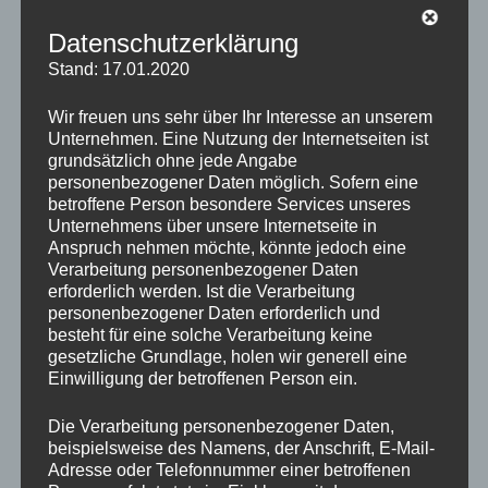
Datenschutzerklärung
Stand: 17.01.2020
Die
be3 consultants
stehen Ihnen
Wir freuen uns sehr über Ihr Interesse an unserem
für alle Herausforderungen rund um Team Building,
Unternehmen. Eine Nutzung der Internetseiten ist
Prozessoptimierung, interkulturelle Begleitung und
grundsätzlich ohne jede Angabe
Change Management. zur Verfügung.
personenbezogener Daten möglich. Sofern eine
betroffene Person besondere Services unseres
Unternehmens über unsere Internetseite in
Anspruch nehmen möchte, könnte jedoch eine
Verarbeitung personenbezogener Daten
erforderlich werden. Ist die Verarbeitung
personenbezogener Daten erforderlich und
besteht für eine solche Verarbeitung keine
gesetzliche Grundlage, holen wir generell eine
Einwilligung der betroffenen Person ein.
Die Verarbeitung personenbezogener Daten,
beispielsweise des Namens, der Anschrift, E-Mail-
Adresse oder Telefonnummer einer betroffenen
SteakTogether
, die kochenden