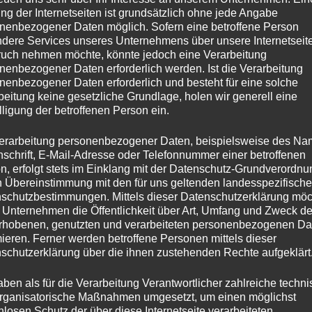
ng der Internetseiten ist grundsätzlich ohne jede Angabe
nenbezogener Daten möglich. Sofern eine betroffene Person
dere Services unseres Unternehmens über unsere Internetseite
uch nehmen möchte, könnte jedoch eine Verarbeitung
nenbezogener Daten erforderlich werden. Ist die Verarbeitung
nenbezogener Daten erforderlich und besteht für eine solche
beitung keine gesetzliche Grundlage, holen wir generell eine
lligung der betroffenen Person ein.
erarbeitung personenbezogener Daten, beispielsweise des Na
nschrift, E-Mail-Adresse oder Telefonnummer einer betroffenen
n, erfolgt stets im Einklang mit der Datenschutz-Grundverordnu
n Übereinstimmung mit den für uns geltenden landesspezifisch
schutzbestimmungen. Mittels dieser Datenschutzerklärung mö
 Unternehmen die Öffentlichkeit über Art, Umfang und Zweck de
rhobenen, genutzten und verarbeiteten personenbezogenen Da
mieren. Ferner werden betroffene Personen mittels dieser
schutzerklärung über die ihnen zustehenden Rechte aufgeklärt
aben als für die Verarbeitung Verantwortlicher zahlreiche techn
rganisatorische Maßnahmen umgesetzt, um einen möglichst
nlosen Schutz der über diese Internetseite verarbeiteten