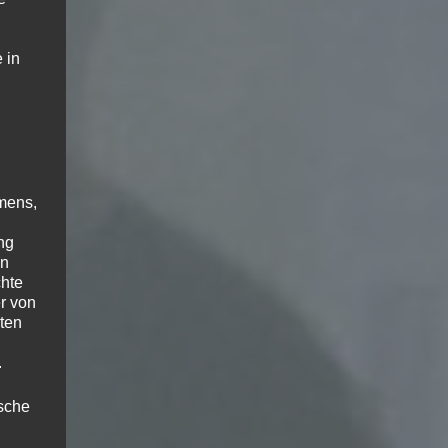
 in
mens,
ng
en
chte
r von
ten
.
ische