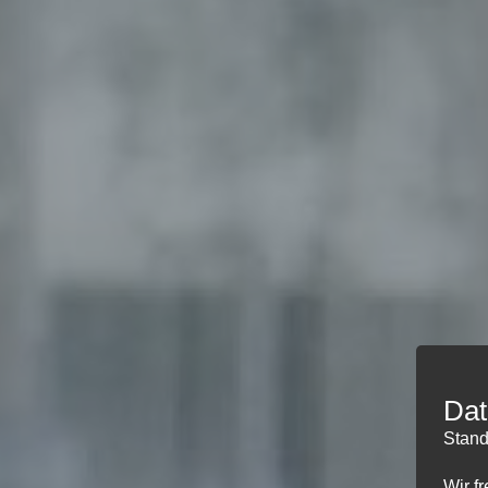
Dat
Stand
Wir f