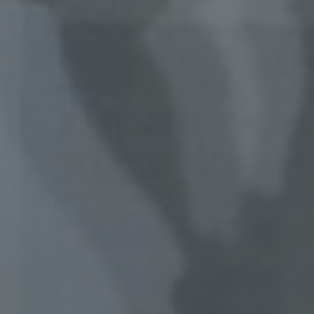
 Weise, auf welche die personenbezogenen Daten ohne
ziehung zusätzlicher Informationen nicht mehr einer spezifisch
ffenen Person zugeordnet werden können, sofern diese zusätzl
mationen gesondert aufbewahrt werden und technischen und
isatorischen Maßnahmen unterliegen, die gewährleisten, dass 
nenbezogenen Daten nicht einer identifizierten oder identifizie
lichen Person zugewiesen werden.
rantwortlicher oder für die Verarbeitung Verantwortlicher
twortlicher oder für die Verarbeitung Verantwortlicher ist die
liche oder juristische Person, Behörde, Einrichtung oder andere
e, die allein oder gemeinsam mit anderen über die Zwecke und M
erarbeitung von personenbezogenen Daten entscheidet. Sind d
e und Mittel dieser Verarbeitung durch das Unionsrecht oder d
 der Mitgliedstaaten vorgegeben, so kann der Verantwortliche
hungsweise können die bestimmten Kriterien seiner Benennun
dem Unionsrecht oder dem Recht der Mitgliedstaaten vorgeseh
n.
ftragsverarbeiter
agsverarbeiter ist eine natürliche oder juristische Person, Behör