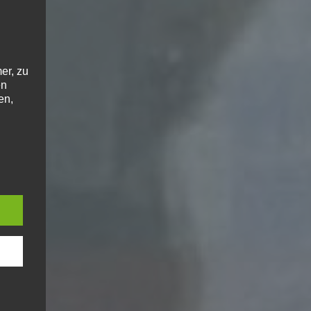
er, zu
en
en,
e
ng
hang