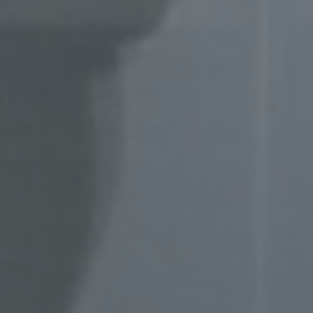
en
ichen
die
rbaren
ittel
ie
as
g
en
de,