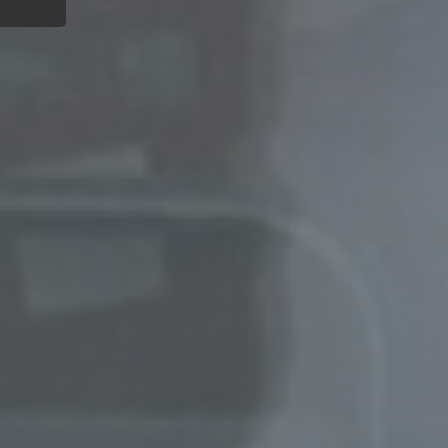
der
g, das
gener
wendet
che
eben,
el
n