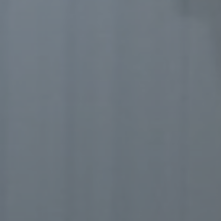
einer
Hinzu
betro
Infor
organ
perso
natür
g) Ve
Veran
natür
Stell
der V
Zweck
Recht
bezie
nach 
werde
h) Au
Auftr