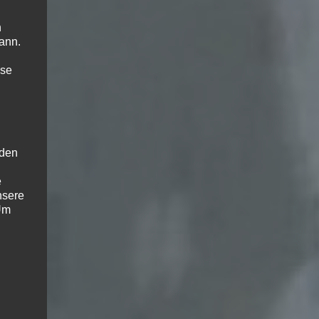
n
ann.
ise
 den
e
nsere
 Um