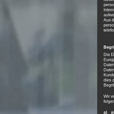
perso
Inter
aufwe
Aus d
perso
telef
Begr
Die D
Europ
Daten
Daten
Kunde
dies 
Begrif
Wir v
folge
a) p