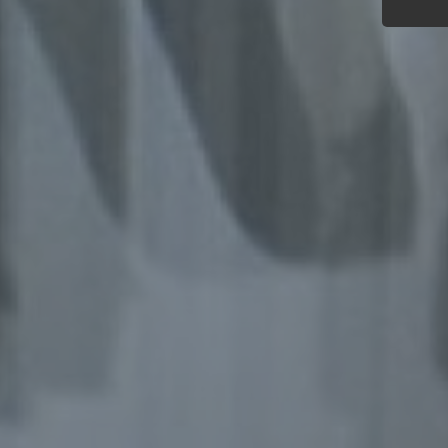
Offen
Berei
Lösch
d) E
Einsc
perso
einzu
e) Pr
Profi
Daten
werde
Perso
Arbei
Inter
diese
f) P
Pseud