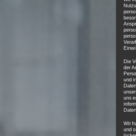
Nutzu
perso
beson
Anspr
perso
perso
Verar
Einwi
Die V
der A
Perso
und i
Daten
unser
uns e
infor
Daten
Wir h
und o
lücke