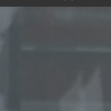
legung durch Übermittlung, Verbreitung oder eine andere Form 
tstellung, den Abgleich oder die Verknüpfung, die Einschränkun
en oder die Vernichtung.
inschränkung der Verarbeitung
hränkung der Verarbeitung ist die Markierung gespeicherter
nenbezogener Daten mit dem Ziel, ihre künftige Verarbeitung
schränken.
ofiling
ling ist jede Art der automatisierten Verarbeitung personenbezo
, die darin besteht, dass diese personenbezogenen Daten ver
n, um bestimmte persönliche Aspekte, die sich auf eine natürli
n beziehen, zu bewerten, insbesondere, um Aspekte bezüglich
tsleistung, wirtschaftlicher Lage, Gesundheit, persönlicher Vorli
essen, Zuverlässigkeit, Verhalten, Aufenthaltsort oder Ortswechs
r natürlichen Person zu analysieren oder vorherzusagen.
seudonymisierung
onymisierung ist die Verarbeitung personenbezogener Daten i