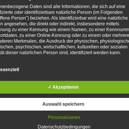
nenbezogene Daten sind alle Informationen, die sich auf eine
ifizierte oder identifizierbare natürliche Person (im Folgenden
ffene Person") beziehen. Als identifizierbar wird eine natürliche
n angesehen, die direkt oder indirekt, insbesondere mittels
nung zu einer Kennung wie einem Namen, zu einer Kennnumm
ortdaten, zu einer Online-Kennung oder zu einem oder mehrer
deren Merkmalen, die Ausdruck der physischen, physiologisch
ischen, psychischen, wirtschaftlichen, kulturellen oder sozialen
tät dieser natürlichen Person sind, identifiziert werden kann.
etroffene Person
ssenziell
fene Person ist jede identifizierte oder identifizierbare natürlich
n, deren personenbezogene Daten von dem für die Verarbeitu
twortlichen verarbeitet werden.
✓ Akzeptieren
erarbeitung
Auswahl speichern
beitung ist jeder mit oder ohne Hilfe automatisierter Verfahren
führte Vorgang oder jede solche Vorgangsreihe im Zusammen
ersonenbezogenen Daten wie das Erheben, das Erfassen, die
Personalisieren
isation, das Ordnen, die Speicherung, die Anpassung oder
Datenschutzbedingungen
derung, das Auslesen, das Abfragen, die Verwendung, die