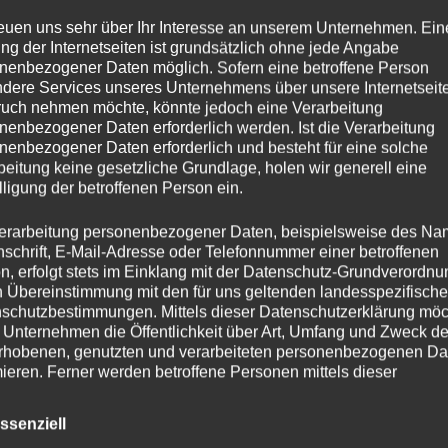
f Englisch gehört in vielen Unternehmen heute fast schon zu
reuen uns sehr über Ihr Interesse an unserem Unternehmen. Ein
tarbeiterinnen und Mitarbeiten, deren Sprachkenntnisse sich im
ng der Internetseiten ist grundsätzlich ohne jede Angabe
en, nicht einfach Einhalte flüssig darzustellen und gewandt m
nenbezogener Daten möglich. Sofern eine betroffene Person
dere Services unseres Unternehmens über unsere Internetseite
uch nehmen möchte, könnte jedoch eine Verarbeitung
nenbezogener Daten erforderlich werden. Ist die Verarbeitung
nting in English – Basics
behandelt genau diesen Themenber
nenbezogener Daten erforderlich und besteht für eine solche
esem Kurs sind:
beitung keine gesetzliche Grundlage, holen wir generell eine
lligung der betroffenen Person ein.
ren für den Vortrag
flüssige Präsentation
erarbeitung personenbezogener Daten, beispielsweise des Na
n
nschrift, E-Mail-Adresse oder Telefonnummer einer betroffenen
n, erfolgt stets im Einklang mit der Datenschutz-Grundverordnu
ekte
n Übereinstimmung mit den für uns geltenden landesspezifisch
 (Kurzpräsentation, Einzelvortrag, Gruppenarbeit)
schutzbestimmungen. Mittels dieser Datenschutzerklärung mö
 Unternehmen die Öffentlichkeit über Art, Umfang und Zweck de
Einstimmung auf das Thema in Selbst- und Partnerpräsentati
rhobenen, genutzten und verarbeiteten personenbezogenen Da
ke für die unterschiedlichen Stadien der Präsentation erarbei
mieren. Ferner werden betroffene Personen mittels dieser
schutzerklärung über die ihnen zustehenden Rechte aufgeklärt
t. Besondere Aspekte der Gliederung sowie der Wortschatz f
n werden erläutert, die Kurzpräsentation geübt. Kulturelle 
ssenziell
aben als für die Verarbeitung Verantwortlicher zahlreiche techn
gezielte Einsatz von Humor und der Umgang mit Fragen werde