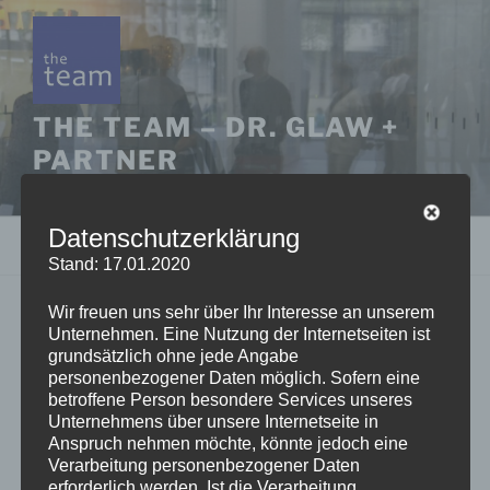
Zum
Inhalt
springen
THE TEAM – DR. GLAW +
PARTNER
Sprachen + Interkulturelle Kommunikation
Datenschutzerklärung
Menü
Stand: 17.01.2020
Wir freuen uns sehr über Ihr Interesse an unserem
WER WIR SIND
Unternehmen. Eine Nutzung der Internetseiten ist
grundsätzlich ohne jede Angabe
THE TEAM ist eine Gruppe unabhängiger Trainerinnen
personenbezogener Daten möglich. Sofern eine
und Trainer. Als Sprachtrainer und Intercultural
betroffene Person besondere Services unseres
Unternehmens über unsere Internetseite in
Coaches bringen wir unseren Teilnehmerinnen und
Anspruch nehmen möchte, könnte jedoch eine
Teilnehmern fremde Sprachen und Kulturen nahe.
Verarbeitung personenbezogener Daten
erforderlich werden. Ist die Verarbeitung