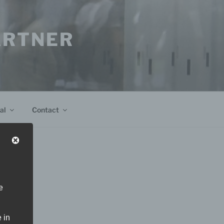
PARTNER
al
Contact
e
 in