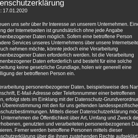
enschutzerklärung
vironment, managing people from different cultures, being su
quires information, preparation and training.
: 17.01.2020
reuen uns sehr über Ihr Interesse an unserem Unternehmen. Ein
Working with partners from different
ng der Internetseiten ist grundsätzlich ohne jede Angabe
cultural backgrounds is always a challe
nenbezogener Daten möglich. Sofern eine betroffene Person
an opportunity to grow and to meet n
dere Services unseres Unternehmens über unsere Internetseite
change one’s own approach to busines
uch nehmen möchte, könnte jedoch eine Verarbeitung
nenbezogener Daten erforderlich werden. Ist die Verarbeitung
nenbezogener Daten erforderlich und besteht für eine solche
beitung keine gesetzliche Grundlage, holen wir generell eine
lligung der betroffenen Person ein.
THE TEAM supports you in two ways:
erarbeitung personenbezogener Daten, beispielsweise des Na
Training for Multi – Cultural Teams
nschrift, E-Mail-Adresse oder Telefonnummer einer betroffenen
E TEAM 2015)
n, erfolgt stets im Einklang mit der Datenschutz-Grundverordnu
n Übereinstimmung mit den für uns geltenden landesspezifisch
We’ll explore together the basics of 
schutzbestimmungen. Mittels dieser Datenschutzerklärung mö
s to evaluate cultures and at models to understand different b
 Unternehmen die Öffentlichkeit über Art, Umfang und Zweck de
rhobenen, genutzten und verarbeiteten personenbezogenen Da
analyse the cultural backgrounds of the participants, looking
mieren. Ferner werden betroffene Personen mittels dieser
ss culture.
schutzerklärung über die ihnen zustehenden Rechte aufgeklärt