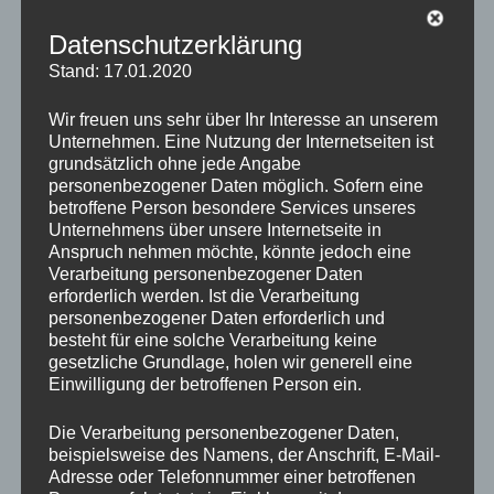
THE TEAM ist seit mehr als 25 Jahren als
Privatinstitut für Sprach- und
Datenschutzerklärung
Kommunikationstraining in München
tätig. In den
Stand: 17.01.2020
letzten Jahren haben wir unsere Aktivitäten um die
Bereiche
Coaching, Beratung und Prozessbegleitung
Wir freuen uns sehr über Ihr Interesse an unserem
erweitert.
Unternehmen. Eine Nutzung der Internetseiten ist
grundsätzlich ohne jede Angabe
Wir entwickeln für Unternehmen, Organisationen und
personenbezogener Daten möglich. Sofern eine
betroffene Person besondere Services unseres
Stiftungen Firmensprachprogramme, individuelle
Unternehmens über unsere Internetseite in
Trainings sowie interkulturelle Begleitung und bieten
Anspruch nehmen möchte, könnte jedoch eine
Beratung/Coaching in den Bereichen Effectuation und
Verarbeitung personenbezogener Daten
Prozessbegleitung.
erforderlich werden. Ist die Verarbeitung
personenbezogener Daten erforderlich und
besteht für eine solche Verarbeitung keine
Unsere Trainerinnen und Trainer, entwickeln und
gesetzliche Grundlage, holen wir generell eine
gestalten gemeinsam mit Ihnen optimale Lösungen
Einwilligung der betroffenen Person ein.
zur Weiterbildung Ihrer Mitarbeiterinnen und
Mitarbeiter.
Die Verarbeitung personenbezogener Daten,
beispielsweise des Namens, der Anschrift, E-Mail-
Unsere Berater entwickelt unter Leitung von Frau
Adresse oder Telefonnummer einer betroffenen