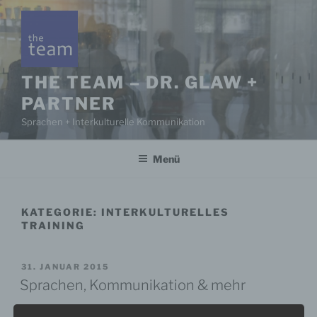
Zum
Inhalt
springen
THE TEAM – DR. GLAW +
PARTNER
Sprachen + Interkulturelle Kommunikation
Menü
KATEGORIE:
INTERKULTURELLES
TRAINING
VERÖFFENTLICHT
31. JANUAR 2015
AM
Sprachen, Kommunikation & mehr